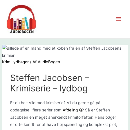
Gå
til
indholdet
Main
Men
Krimi lydbøger
/ Af
AudioBogen
Steffen Jacobsen –
Krimiserie – lydbog
Er du helt vild med krimiserie? Vil du gerne gå på
opdagelse i flere serier som
Afdeling Q
? Så er Steffen
Jacobsen en meget anerkendt krimiforfatter. Hans bøger
er ofte kendt for at have høj spænding og komplekst plot,