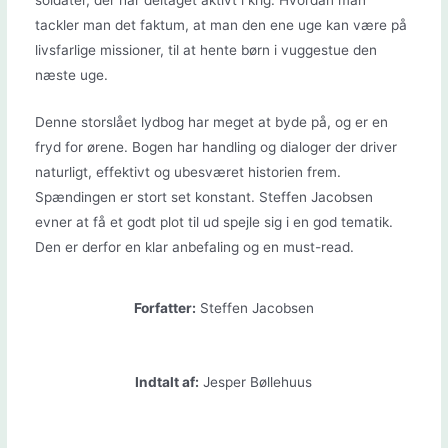
soldater, der har deltaget aktivt i krig. Hvordan man
tackler man det faktum, at man den ene uge kan være på
livsfarlige missioner, til at hente børn i vuggestue den
næste uge.
Denne storslået lydbog har meget at byde på, og er en
fryd for ørene. Bogen har handling og dialoger der driver
naturligt, effektivt og ubesværet historien frem.
Spændingen er stort set konstant. Steffen Jacobsen
evner at få et godt plot til ud spejle sig i en god tematik.
Den er derfor en klar anbefaling og en must-read.
Forfatter:
Steffen Jacobsen
Indtalt af:
Jesper Bøllehuus