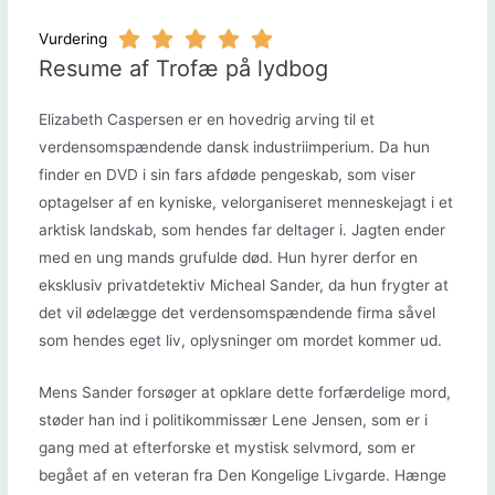
Vurdering
Resume af Trofæ på lydbog
Elizabeth Caspersen er en hovedrig arving til et
verdensomspændende dansk industriimperium. Da hun
finder en DVD i sin fars afdøde pengeskab, som viser
optagelser af en kyniske, velorganiseret menneskejagt i et
arktisk landskab, som hendes far deltager i. Jagten ender
med en ung mands grufulde død. Hun hyrer derfor en
eksklusiv privatdetektiv Micheal Sander, da hun frygter at
det vil ødelægge det verdensomspændende firma såvel
som hendes eget liv, oplysninger om mordet kommer ud.
Mens Sander forsøger at opklare dette forfærdelige mord,
støder han ind i politikommissær Lene Jensen, som er i
gang med at efterforske et mystisk selvmord, som er
begået af en veteran fra Den Kongelige Livgarde. Hænge