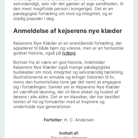
selvstændigt, selv når det gælder at sige sandheden, til
den mest magtfulde person i kongeriget. Det er en
pædagogisk fortælling om mod og integritet, og er
stadig populær i dag.
Anmeldelse af kejserens nye klæder
Kejserens Nye Klæder er en enestående fortælling, der
appellerer til både børn og voksne, men er en fantastisk
godnat historie, også på
lydbog
.
Bortset fra at være en god historie, indeholder
Kejserens Nye Klæder også mange pædagogiske
budskaber om mod, integritet og selvstændig tænkning.
Illustrationerne er smukke og bringer historien til liv,
mens den humoristiske tone gør det nemt at engagere
sig i fortællingen. Samlet set er Kejserens Nye Klæder
en værdifuld læsning, der vil blive elsket og husket af
læsere i alle aldre. Det er en klassiker, der har bestået
testen af tid og fortsætter med at inspirere og
underholde nye generationer.
Forfatter:
H. C. Andersen
Indtalt af: