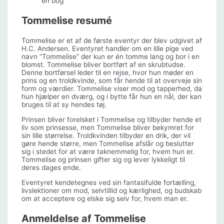
Tommelise resumé
Tommelise er et af de første eventyr der blev udgivet af
H.C. Andersen. Eventyret handler om en lille pige ved
navn ”Tommelise” der kun er én tomme lang og bor i en
blomst. Tommelise bliver bortført af en skrubtudse.
Denne bortførsel leder til en rejse, hvor hun møder en
prins og en troldkvinde, som får hende til at overveje sin
form og værdier. Tommelise viser mod og tapperhed, da
hun hjælper en dværg, og i bytte får hun en nål, der kan
bruges til at sy hendes tøj.
Prinsen bliver forelsket i Tommelise og tilbyder hende et
liv som prinsesse, men Tommelise bliver bekymret for
sin lille størrelse. Troldkvinden tilbyder en drik, der vil
gøre hende større, men Tommelise afslår og beslutter
sig i stedet for at være taknemmelig for, hvem hun er.
Tommelise og prinsen gifter sig og lever lykkeligt til
deres dages ende.
Eventyret kendetegnes ved sin fantasifulde fortælling,
livslektioner om mod, selvtillid og kærlighed, og budskab
om at acceptere og elske sig selv for, hvem man er.
Anmeldelse af Tommelise