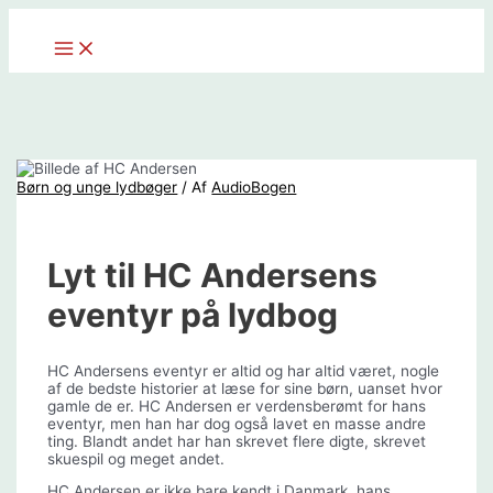
Gå
til
Main
indholdet
Menu
Børn og unge lydbøger
/ Af
AudioBogen
Lyt til HC Andersens
eventyr på lydbog
HC Andersens eventyr er altid og har altid været, nogle
af de bedste historier at læse for sine børn, uanset hvor
gamle de er. HC Andersen er verdensberømt for hans
eventyr, men han har dog også lavet en masse andre
ting. Blandt andet har han skrevet flere digte, skrevet
skuespil og meget andet.
HC Andersen er ikke bare kendt i Danmark, hans