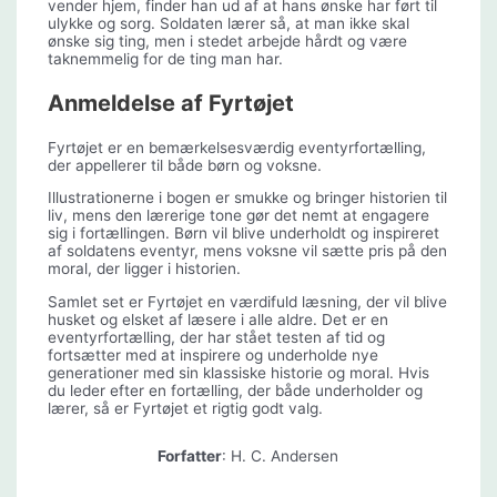
vender hjem, finder han ud af at hans ønske har ført til
ulykke og sorg. Soldaten lærer så, at man ikke skal
ønske sig ting, men i stedet arbejde hårdt og være
taknemmelig for de ting man har.
Anmeldelse af Fyrtøjet
Fyrtøjet er en bemærkelsesværdig eventyrfortælling,
der appellerer til både børn og voksne.
Illustrationerne i bogen er smukke og bringer historien til
liv, mens den lærerige tone gør det nemt at engagere
sig i fortællingen. Børn vil blive underholdt og inspireret
af soldatens eventyr, mens voksne vil sætte pris på den
moral, der ligger i historien.
Samlet set er Fyrtøjet en værdifuld læsning, der vil blive
husket og elsket af læsere i alle aldre. Det er en
eventyrfortælling, der har stået testen af tid og
fortsætter med at inspirere og underholde nye
generationer med sin klassiske historie og moral. Hvis
du leder efter en fortælling, der både underholder og
lærer, så er Fyrtøjet et rigtig godt valg.
Forfatter
: H. C. Andersen