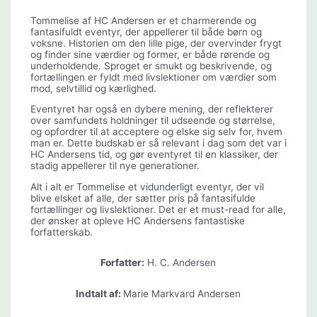
Tommelise af HC Andersen er et charmerende og
fantasifuldt eventyr, der appellerer til både børn og
voksne. Historien om den lille pige, der overvinder frygt
og finder sine værdier og former, er både rørende og
underholdende. Sproget er smukt og beskrivende, og
fortællingen er fyldt med livslektioner om værdier som
mod, selvtillid og kærlighed.
Eventyret har også en dybere mening, der reflekterer
over samfundets holdninger til udseende og størrelse,
og opfordrer til at acceptere og elske sig selv for, hvem
man er. Dette budskab er så relevant i dag som det var i
HC Andersens tid, og gør eventyret til en klassiker, der
stadig appellerer til nye generationer.
Alt i alt er Tommelise et vidunderligt eventyr, der vil
blive elsket af alle, der sætter pris på fantasifulde
fortællinger og livslektioner. Det er et must-read for alle,
der ønsker at opleve HC Andersens fantastiske
forfatterskab.
Forfatter:
H. C. Andersen
Indtalt af:
Marie Markvard Andersen