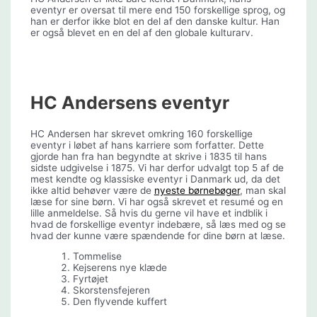
eventyr er oversat til mere end 150 forskellige sprog, og
han er derfor ikke blot en del af den danske kultur. Han
er også blevet en en del af den globale kulturarv.
HC Andersens eventyr
HC Andersen har skrevet omkring 160 forskellige
eventyr i løbet af hans karriere som forfatter. Dette
gjorde han fra han begyndte at skrive i 1835 til hans
sidste udgivelse i 1875. Vi har derfor udvalgt top 5 af de
mest kendte og klassiske eventyr i Danmark ud, da det
ikke altid behøver være de
nyeste børnebøger
, man skal
læse for sine børn. Vi har også skrevet et resumé og en
lille anmeldelse. Så hvis du gerne vil have et indblik i
hvad de forskellige eventyr indebære, så læs med og se
hvad der kunne være spændende for dine børn at læse.
Tommelise
Kejserens nye klæde
Fyrtøjet
Skorstensfejeren
Den flyvende kuffert