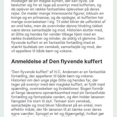
modtager de en magisk kuffert, der kan flyve. De
beslutter sig for at tage på eventyr med kufferten, og
de oplever en række fantastiske oplevelser på deres
rejse. De møder mange interessante figurer, inklusiv en
konge og en prinsesse, og de opdager, at kufferten har
mange overraskelser i sig. Til sidst bliver de udfordret af
en ond heks, men de overvinder denne hindring takket
være deres samarbejde og mod. Historien slutter med,
at Gitte og hendes far vender tilbage hjem med en
række livslektioner og minder, de aldrig vil glemme. Den
flyvende kuffert er en fantastisk fortælling med et
stærkt budskab om venskab, samarbejde og mod, der
vil appellere til både børn og voksne.
Anmeldelse af Den flyvende kuffert
“Den flyvende kuffert” af H.C. Andersen er en fantastisk
fortælling, der appellerer til både børn og voksne.
Historien om den unge pige Gitte og hendes far, der
tager på eventyr med den magiske kuffert, er fyldt med
spænding, overraskelser og livslektioner. Bogen formår
at fange læserens opmærksomhed med sin fantasifulde
fortælling og fantastiske verden, og den holder læseren
fængslet fra start til slut. Temaer som venskab,
samarbejde og mod bliver håndteret på en enkel, men
effektiv måde, der får læseren til at tænke over deres
egne værdier. Sproget er let og tilgængeligt, hvilket gør