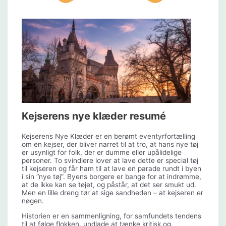
Kejserens nye klæder resumé
Kejserens Nye Klæder er en berømt eventyrfortælling
om en kejser, der bliver narret til at tro, at hans nye tøj
er usynligt for folk, der er dumme eller upålidelige
personer. To svindlere lover at lave dette er special tøj
til kejseren og får ham til at lave en parade rundt i byen
i sin “nye tøj”. Byens borgere er bange for at indrømme,
at de ikke kan se tøjet, og påstår, at det ser smukt ud.
Men en lille dreng tør at sige sandheden – at kejseren er
nøgen.
Historien er en sammenligning, for samfundets tendens
til at følge flokken, undlade at tænke kritisk og