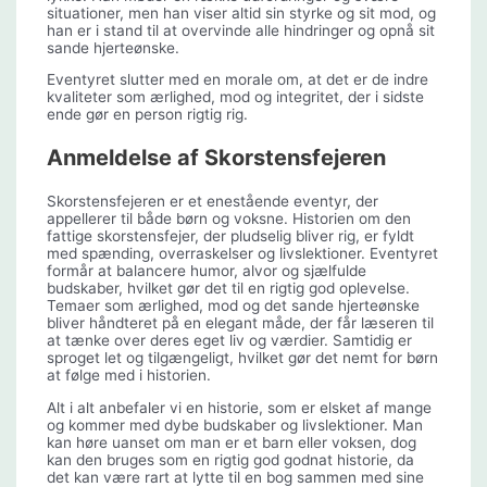
situationer, men han viser altid sin styrke og sit mod, og
han er i stand til at overvinde alle hindringer og opnå sit
sande hjerteønske.
Eventyret slutter med en morale om, at det er de indre
kvaliteter som ærlighed, mod og integritet, der i sidste
ende gør en person rigtig rig.
Anmeldelse af Skorstensfejeren
Skorstensfejeren er et enestående eventyr, der
appellerer til både børn og voksne. Historien om den
fattige skorstensfejer, der pludselig bliver rig, er fyldt
med spænding, overraskelser og livslektioner. Eventyret
formår at balancere humor, alvor og sjælfulde
budskaber, hvilket gør det til en rigtig god oplevelse.
Temaer som ærlighed, mod og det sande hjerteønske
bliver håndteret på en elegant måde, der får læseren til
at tænke over deres eget liv og værdier. Samtidig er
sproget let og tilgængeligt, hvilket gør det nemt for børn
at følge med i historien.
Alt i alt anbefaler vi en historie, som er elsket af mange
og kommer med dybe budskaber og livslektioner. Man
kan høre uanset om man er et barn eller voksen, dog
kan den bruges som en rigtig god godnat historie, da
det kan være rart at lytte til en bog sammen med sine