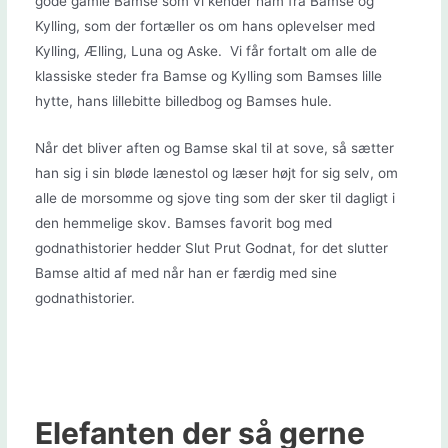
gode gamle Bamse som vi kender ham fra Bamse og
Kylling, som der fortæller os om hans oplevelser med
Kylling, Ælling, Luna og Aske. Vi får fortalt om alle de
klassiske steder fra Bamse og Kylling som Bamses lille
hytte, hans lillebitte billedbog og Bamses hule.
Når det bliver aften og Bamse skal til at sove, så sætter
han sig i sin bløde lænestol og læser højt for sig selv, om
alle de morsomme og sjove ting som der sker til dagligt i
den hemmelige skov. Bamses favorit bog med
godnathistorier hedder Slut Prut Godnat, for det slutter
Bamse altid af med når han er færdig med sine
godnathistorier.
Elefanten der så gerne