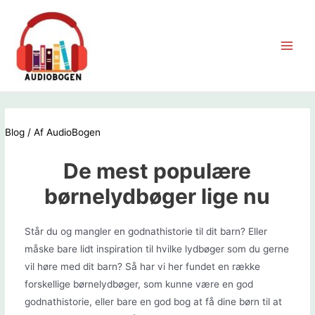
Gå
til
indholdet
Main
Men
Blog
/ Af
AudioBogen
De mest populære
børnelydbøger lige nu
Står du og mangler en godnathistorie til dit barn? Eller
måske bare lidt inspiration til hvilke lydbøger som du gerne
vil høre med dit barn? Så har vi her fundet en række
forskellige børnelydbøger, som kunne være en god
godnathistorie, eller bare en god bog at få dine børn til at