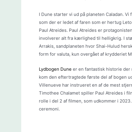
I Dune starter vi ud på planeten Caladan. Vi 
som der er ledet af faren som er hertug Let
Paul Atreides. Paul Atreides er protagoniste
involverer alt fra kærlighed til helligkrig. I
Arrakis, sandplaneten hvor Shai-Hulud hersk
form for valuta, kun overgået af krydderiet 
Lydbogen Dune
er en fantastisk historie d
kom den eftertragtede første del af bogen u
Villenueve har instrueret en af de mest stje
Timothee Chalamet spiller Paul Atreides i fil
rolle i del 2 af filmen, som udkommer i 2023
ceremoni.