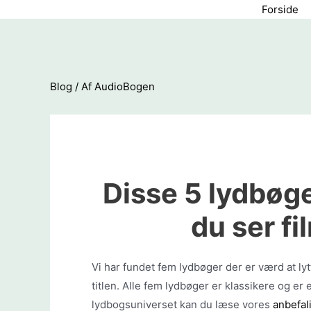
Gå
Forside
til
indholdet
Blog
/ Af
AudioBogen
Disse 5 lydbøge
du ser f
Vi har fundet fem lydbøger der er værd at lytt
titlen. Alle fem lydbøger er klassikere og er e
lydbogsuniverset kan du læse vores
anbefal