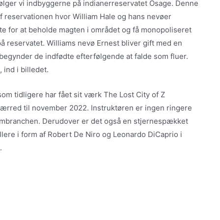
følger vi indbyggerne på indianerreservatet Osage. Denne
f reservationen hvor William Hale og hans nevøer
dste for at beholde magten i området og få monopoliseret
på reservatet. Williams nevø Ernest bliver gift med en
 begynder de indfødte efterfølgende at falde som fluer.
ind i billedet.
m tidligere har fået sit værk The Lost City of Z
 lærred til november 2022. Instruktøren er ingen ringere
ilmbranchen. Derudover er det også en stjernespækket
lere i form af Robert De Niro og Leonardo DiCaprio i
.