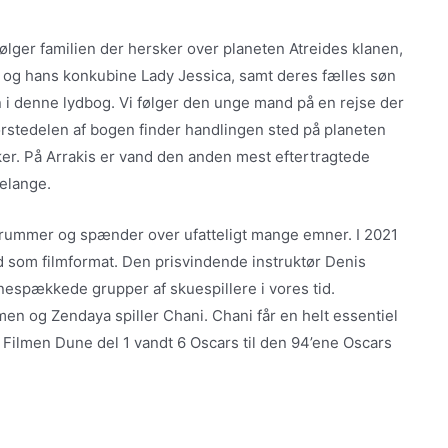
følger familien der hersker over planeten Atreides klanen,
o og hans konkubine Lady Jessica, samt deres fælles søn
n i denne lydbog. Vi følger den unge mand på en rejse der
 størstedelen af bogen finder handlingen sted på planeten
er. På Arrakis er vand den anden mest eftertragtede
Melange.
er rummer og spænder over ufatteligt mange emner. I 2021
d som filmformat. Den prisvindende instruktør Denis
rnespækkede grupper af skuespillere i vores tid.
men og Zendaya spiller Chani. Chani får en helt essentiel
. Filmen Dune del 1 vandt 6 Oscars til den 94’ene Oscars