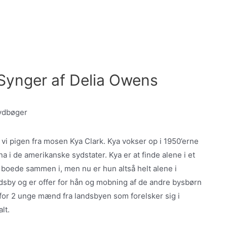
Synger af Delia Owens
vi pigen fra mosen Kya Clark. Kya vokser op i 1950’erne
a i de amerikanske sydstater. Kya er at finde alene i et
boede sammen i, men nu er hun altså helt alene i
ndsby og er offer for hån og mobning af de andre bysbørn
t for 2 unge mænd fra landsbyen som forelsker sig i
lt.