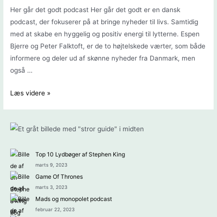
Her går det godt podcast Her går det godt er en dansk
podcast, der fokuserer på at bringe nyheder til livs. Samtidig
med at skabe en hyggelig og positiv energi til lytterne. Espen
Bjerre og Peter Falktoft, er de to højtelskede værter, som både
informere og deler ud af skønne nyheder fra Danmark, men
også …
Her
Læs videre »
går
det
godt
podcast
Top 10 Lydbøger af Stephen King
marts 9, 2023
Game Of Thrones
marts 3, 2023
Mads og monopolet podcast
februar 22, 2023