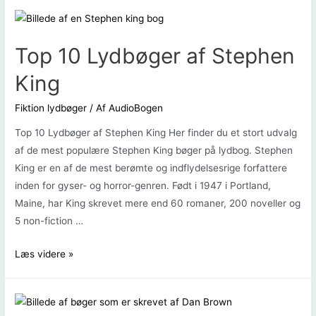
Top 10 Lydbøger af Stephen
King
Fiktion lydbøger
/ Af
AudioBogen
Top 10 Lydbøger af Stephen King Her finder du et stort udvalg
af de mest populære Stephen King bøger på lydbog. Stephen
King er en af ​​de mest berømte og indflydelsesrige forfattere
inden for gyser- og horror-genren. Født i 1947 i Portland,
Maine, har King skrevet mere end 60 romaner, 200 noveller og
5 non-fiction …
Top
Læs videre »
10
Lydbøger
af