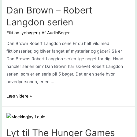
Stephen
Dan Brown – Robert
King
Langdon serien
Fiktion lydbøger
/ Af
AudioBogen
Dan Brown Robert Langdon serie Er du helt vild med
fiktionsserier, og bliver fanget af mysterier og gåder? Så er
Dan Browns Robert Langdon serien lige noget for dig. Hvad
handler serien om? Dan Brown har skrevet Robert Langdon
serien, som er en serie på 5 bøger. Det er en serie hvor
hovedpersonen, er en …
Dan
Læs videre »
Brown
–
Robert
Langdon
Lyt til The Hunger Games
serien