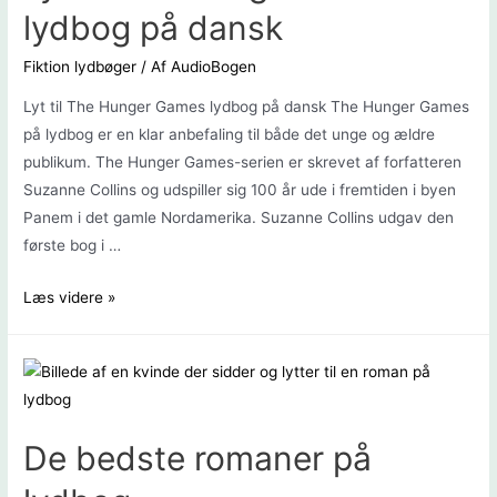
lydbog på dansk
Fiktion lydbøger
/ Af
AudioBogen
Lyt til The Hunger Games lydbog på dansk The Hunger Games
på lydbog er en klar anbefaling til både det unge og ældre
publikum. The Hunger Games-serien er skrevet af forfatteren
Suzanne Collins og udspiller sig 100 år ude i fremtiden i byen
Panem i det gamle Nordamerika. Suzanne Collins udgav den
første bog i …
Lyt
Læs videre »
til
The
Hunger
Games
lydbog
De bedste romaner på
på
dansk