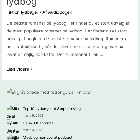
lydbog
Fiktion lydbøger
/ Af
AudioBogen
De bedste romaner på lydbog Her finder du et stort udvalg af
de mest populære romaner på lydbog. Her finder du et stort
udvalg af nogle af de bedste romaner på lydbog. Romaner er
helt fantastiske til, når det bliver mørkt udenfor og man har
lavet en dejlig kop kaffe. Der er romaner til en …
De
Læs videre »
bedste
romaner
på
lydbog
Top 10 Lydbøger af Stephen King
marts 9, 2023
Game Of Thrones
marts 3, 2023
Mads og monopolet podcast