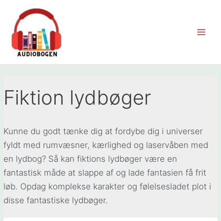
Gå
til
indholdet
Main
Men
Fiktion lydbøger
Kunne du godt tænke dig at fordybe dig i universer
fyldt med rumvæsner, kærlighed og laservåben med
en lydbog? Så kan fiktions lydbøger være en
fantastisk måde at slappe af og lade fantasien få frit
løb. Opdag komplekse karakter og følelsesladet plot i
disse fantastiske lydbøger.