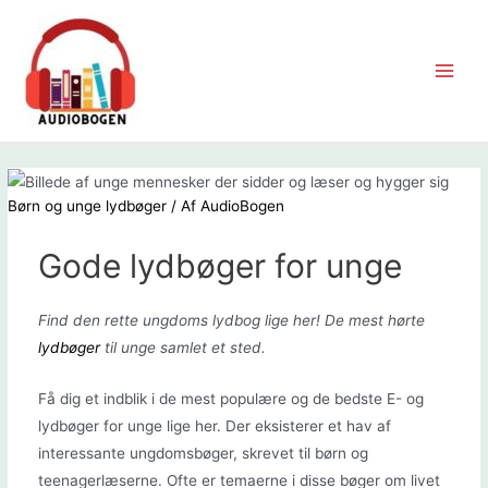
Gå
til
indholdet
Main
Men
Børn og unge lydbøger
/ Af
AudioBogen
Gode lydbøger for unge
Find den rette ungdoms lydbog lige her! De mest hørte
lydbøger
til unge samlet et sted.
Få dig et indblik i de mest populære og de bedste E- og
lydbøger for unge lige her. Der eksisterer et hav af
interessante ungdomsbøger, skrevet til børn og
teenagerlæserne. Ofte er temaerne i disse bøger om livet